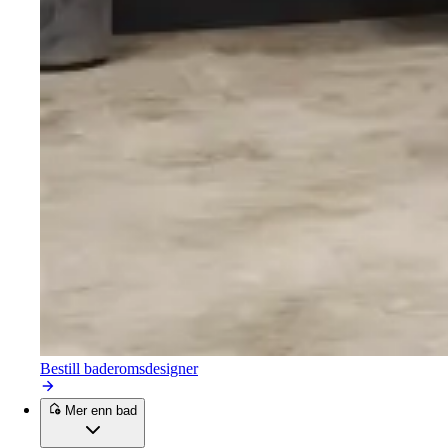
Bestill baderomsdesigner
Mer enn bad