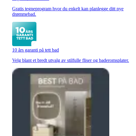
Gratis tegneprogram hvor du enkelt kan planlegge ditt nye
drømmebad.
10 års garanti på tett bad
Velg blant et bredt utvalg av stilfulle fliser og baderomsplater.