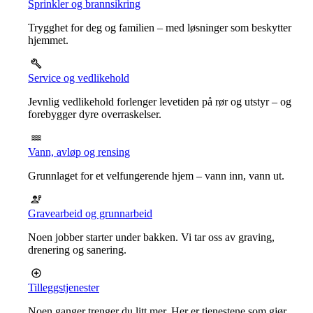
Sprinkler og brannsikring
Trygghet for deg og familien – med løsninger som beskytter
hjemmet.
Service og vedlikehold
Jevnlig vedlikehold forlenger levetiden på rør og utstyr – og
forebygger dyre overraskelser.
Vann, avløp og rensing
Grunnlaget for et velfungerende hjem – vann inn, vann ut.
Gravearbeid og grunnarbeid
Noen jobber starter under bakken. Vi tar oss av graving,
drenering og sanering.
Tilleggstjenester
Noen ganger trenger du litt mer. Her er tjenestene som gjør