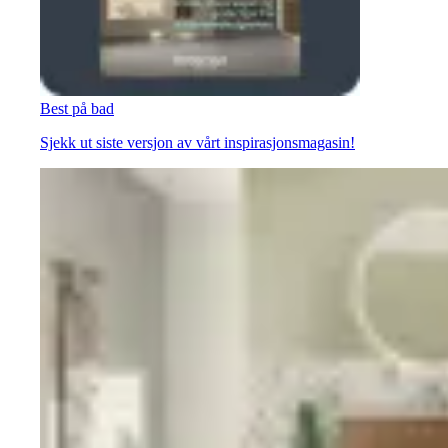
Best på bad
Sjekk ut siste versjon av vårt inspirasjonsmagasin!