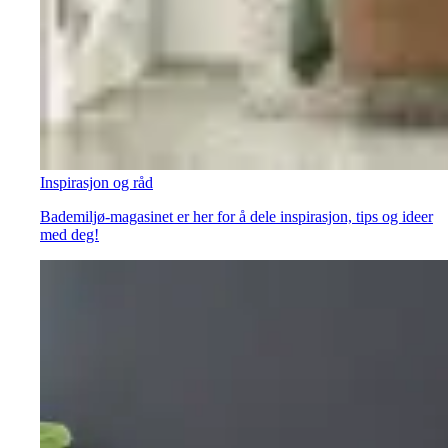
Inspirasjon og råd
Bademiljø-magasinet er her for å dele inspirasjon, tips og ideer
med deg!