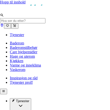
Hopp til innhold
Tjenester
Baderom
Baderomstilbehør
Care hjelpemidler
Hage og uterom
Kjøkken
Varme og inneklima
Vaskerom
Inspirasjon og råd
Tjenester proff
Tjenester