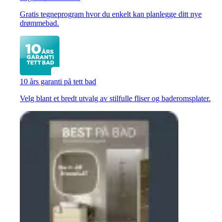
Gratis tegneprogram hvor du enkelt kan planlegge ditt nye
drømmebad.
10 års garanti på tett bad
Velg blant et bredt utvalg av stilfulle fliser og baderomsplater.