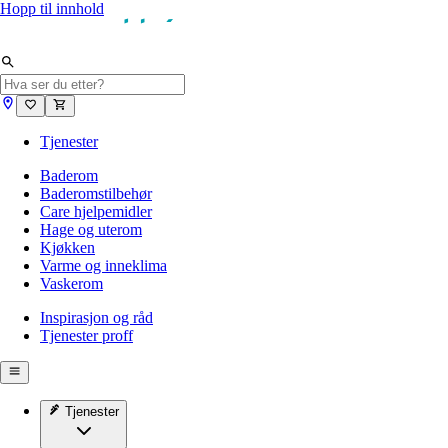
Hopp til innhold
Tjenester
Baderom
Baderomstilbehør
Care hjelpemidler
Hage og uterom
Kjøkken
Varme og inneklima
Vaskerom
Inspirasjon og råd
Tjenester proff
Tjenester