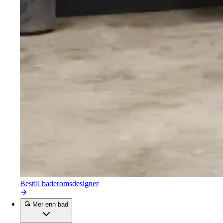
Bestill baderomsdesigner
Mer enn bad