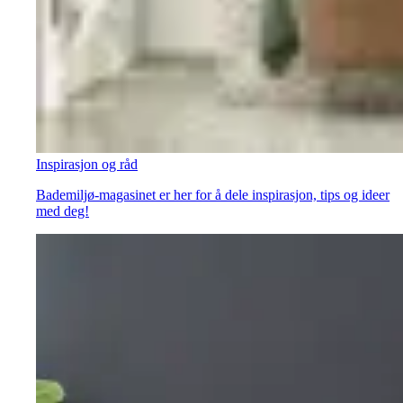
Inspirasjon og råd
Bademiljø-magasinet er her for å dele inspirasjon, tips og ideer
med deg!