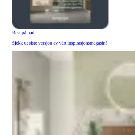
Best på bad
Sjekk ut siste versjon av vårt inspirasjonsmagasin!