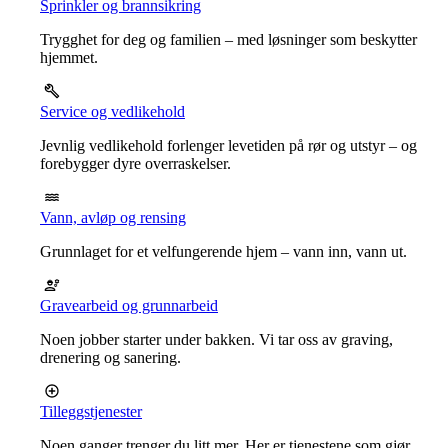
Sprinkler og brannsikring
Trygghet for deg og familien – med løsninger som beskytter
hjemmet.
Service og vedlikehold
Jevnlig vedlikehold forlenger levetiden på rør og utstyr – og
forebygger dyre overraskelser.
Vann, avløp og rensing
Grunnlaget for et velfungerende hjem – vann inn, vann ut.
Gravearbeid og grunnarbeid
Noen jobber starter under bakken. Vi tar oss av graving,
drenering og sanering.
Tilleggstjenester
Noen ganger trenger du litt mer. Her er tjenestene som gjør