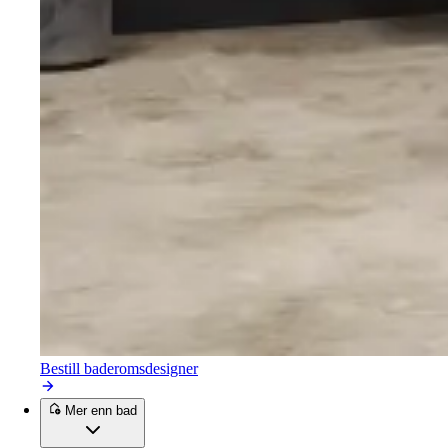
Bestill baderomsdesigner
Mer enn bad