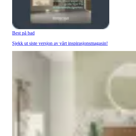
Best på bad
Sjekk ut siste versjon av vårt inspirasjonsmagasin!