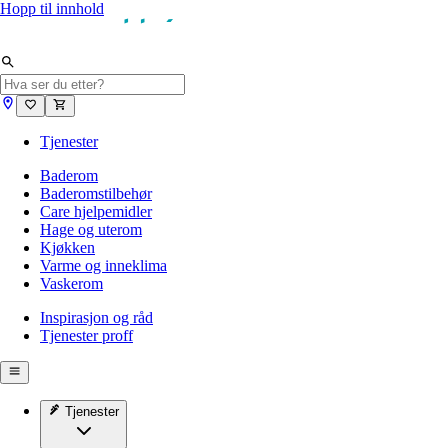
Hopp til innhold
Tjenester
Baderom
Baderomstilbehør
Care hjelpemidler
Hage og uterom
Kjøkken
Varme og inneklima
Vaskerom
Inspirasjon og råd
Tjenester proff
Tjenester