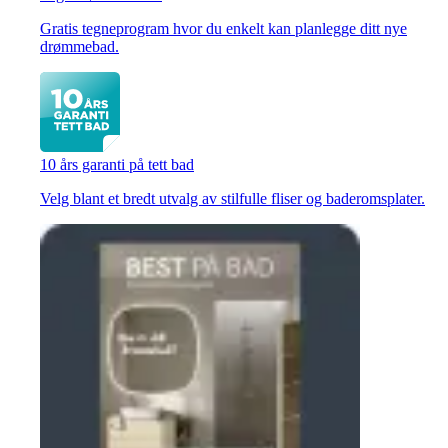
Gratis tegneprogram hvor du enkelt kan planlegge ditt nye
drømmebad.
10 års garanti på tett bad
Velg blant et bredt utvalg av stilfulle fliser og baderomsplater.