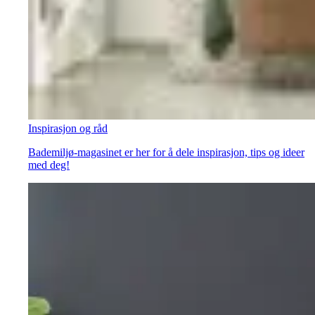
Inspirasjon og råd
Bademiljø-magasinet er her for å dele inspirasjon, tips og ideer
med deg!