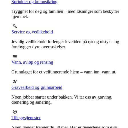
Sprinkler og brannsikring
Trygghet for deg og familien – med løsninger som beskytter
hjemmet.
Service og vedlikehold
Jevnlig vedlikehold forlenger levetiden på rør og utstyr – og
forebygger dyre overraskelser.
Vann, avløp og rensing
Grunnlaget for et velfungerende hjem – vann inn, vann ut.
Gravearbeid og grunnarbeid
Noen jobber starter under bakken. Vi tar oss av graving,
drenering og sanering.
Tilleggstjenester
Noen ganger trenger du litt mer. Her er tjenestene som gjør