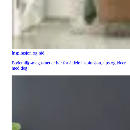
Inspirasjon og råd
Bademiljø-magasinet er her for å dele inspirasjon, tips og ideer
med deg!