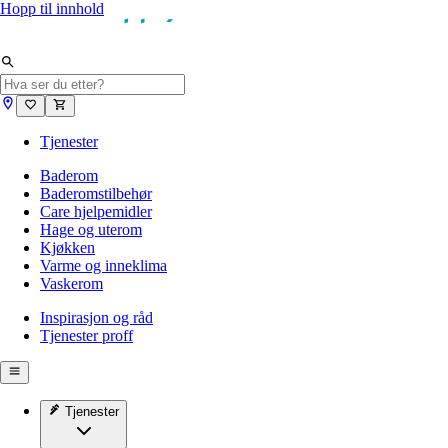
Hopp til innhold
Tjenester
Baderom
Baderomstilbehør
Care hjelpemidler
Hage og uterom
Kjøkken
Varme og inneklima
Vaskerom
Inspirasjon og råd
Tjenester proff
Tjenester