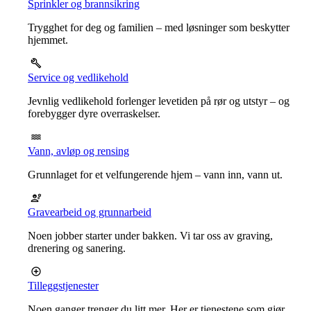
Sprinkler og brannsikring
Trygghet for deg og familien – med løsninger som beskytter
hjemmet.
Service og vedlikehold
Jevnlig vedlikehold forlenger levetiden på rør og utstyr – og
forebygger dyre overraskelser.
Vann, avløp og rensing
Grunnlaget for et velfungerende hjem – vann inn, vann ut.
Gravearbeid og grunnarbeid
Noen jobber starter under bakken. Vi tar oss av graving,
drenering og sanering.
Tilleggstjenester
Noen ganger trenger du litt mer. Her er tjenestene som gjør