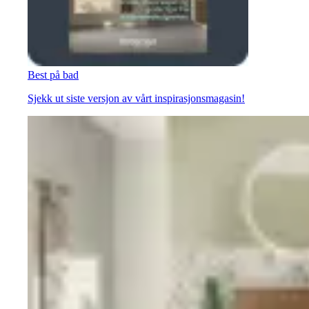
Best på bad
Sjekk ut siste versjon av vårt inspirasjonsmagasin!