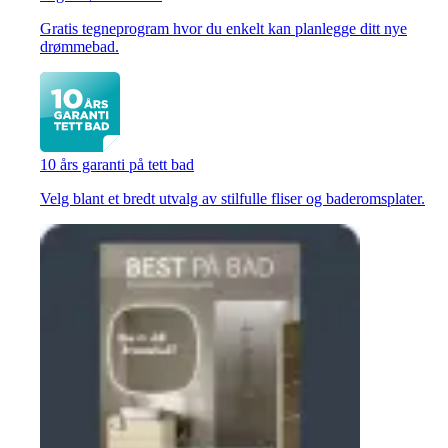
Gratis tegneprogram hvor du enkelt kan planlegge ditt nye
drømmebad.
10 års garanti på tett bad
Velg blant et bredt utvalg av stilfulle fliser og baderomsplater.