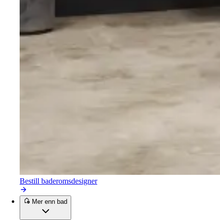
Bestill baderomsdesigner
Mer enn bad