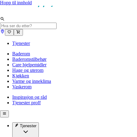
Hopp til innhold
Tjenester
Baderom
Baderomstilbehør
Care hjelpemidler
Hage og uterom
Kjøkken
Varme og inneklima
Vaskerom
Inspirasjon og råd
Tjenester proff
Tjenester