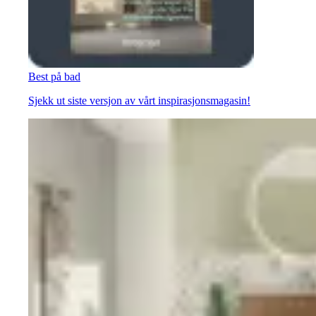
Best på bad
Sjekk ut siste versjon av vårt inspirasjonsmagasin!