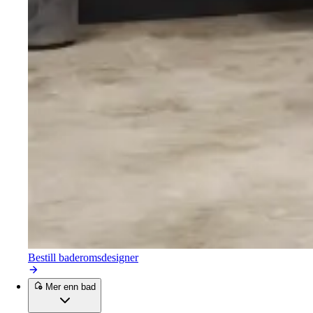
Bestill baderomsdesigner
Mer enn bad