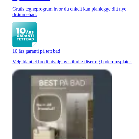
Gratis tegneprogram hvor du enkelt kan planlegge ditt nye
drømmebad.
10 års garanti på tett bad
Velg blant et bredt utvalg av stilfulle fliser og baderomsplater.