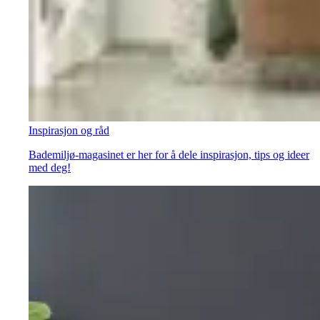
Inspirasjon og råd
Bademiljø-magasinet er her for å dele inspirasjon, tips og ideer
med deg!