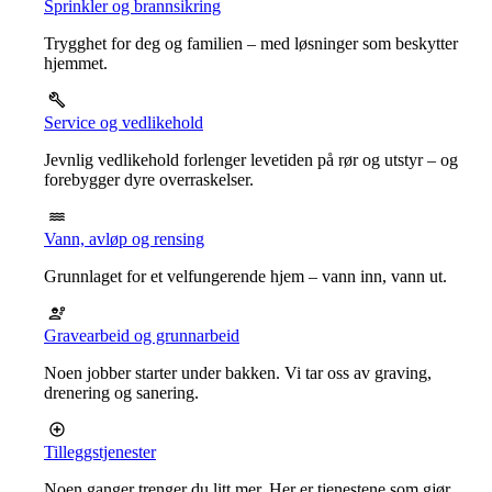
Sprinkler og brannsikring
Trygghet for deg og familien – med løsninger som beskytter
hjemmet.
Service og vedlikehold
Jevnlig vedlikehold forlenger levetiden på rør og utstyr – og
forebygger dyre overraskelser.
Vann, avløp og rensing
Grunnlaget for et velfungerende hjem – vann inn, vann ut.
Gravearbeid og grunnarbeid
Noen jobber starter under bakken. Vi tar oss av graving,
drenering og sanering.
Tilleggstjenester
Noen ganger trenger du litt mer. Her er tjenestene som gjør