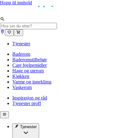
Hopp til innhold
Tjenester
Baderom
Baderomstilbehør
Care hjelpemidler
Hage og uterom
Kjøkken
Varme og inneklima
Vaskerom
Inspirasjon og råd
Tjenester proff
Tjenester