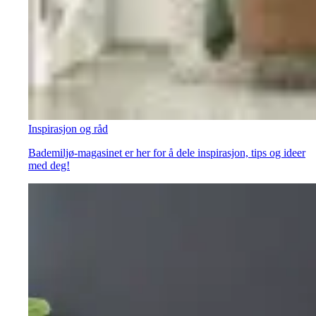
Inspirasjon og råd
Bademiljø-magasinet er her for å dele inspirasjon, tips og ideer
med deg!