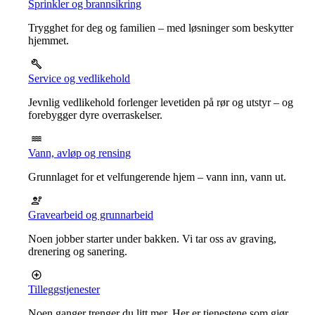
Sprinkler og brannsikring
Trygghet for deg og familien – med løsninger som beskytter
hjemmet.
Service og vedlikehold
Jevnlig vedlikehold forlenger levetiden på rør og utstyr – og
forebygger dyre overraskelser.
Vann, avløp og rensing
Grunnlaget for et velfungerende hjem – vann inn, vann ut.
Gravearbeid og grunnarbeid
Noen jobber starter under bakken. Vi tar oss av graving,
drenering og sanering.
Tilleggstjenester
Noen ganger trenger du litt mer. Her er tjenestene som gjør