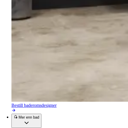
Bestill baderomsdesigner
Mer enn bad