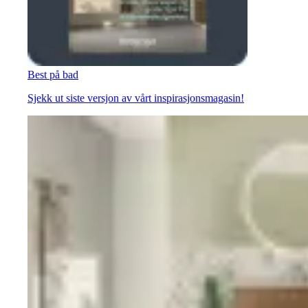
Best på bad
Sjekk ut siste versjon av vårt inspirasjonsmagasin!