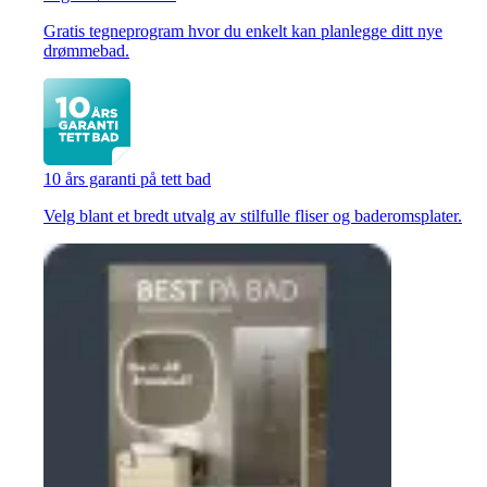
Gratis tegneprogram hvor du enkelt kan planlegge ditt nye
drømmebad.
10 års garanti på tett bad
Velg blant et bredt utvalg av stilfulle fliser og baderomsplater.