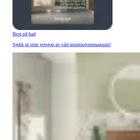
Best på bad
Sjekk ut siste versjon av vårt inspirasjonsmagasin!