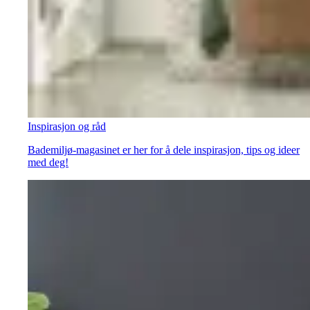
Inspirasjon og råd
Bademiljø-magasinet er her for å dele inspirasjon, tips og ideer
med deg!