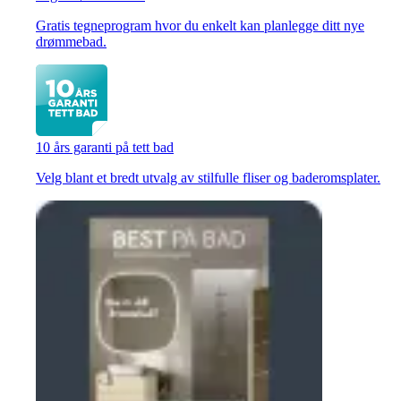
Gratis tegneprogram hvor du enkelt kan planlegge ditt nye
drømmebad.
10 års garanti på tett bad
Velg blant et bredt utvalg av stilfulle fliser og baderomsplater.