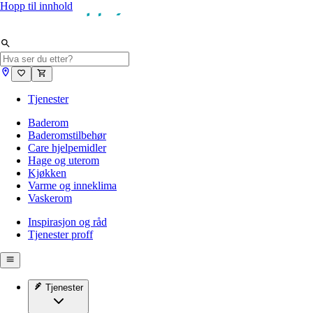
Hopp til innhold
Tjenester
Baderom
Baderomstilbehør
Care hjelpemidler
Hage og uterom
Kjøkken
Varme og inneklima
Vaskerom
Inspirasjon og råd
Tjenester proff
Tjenester