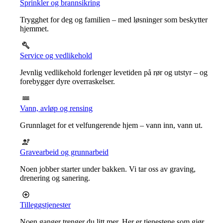
Sprinkler og brannsikring
Trygghet for deg og familien – med løsninger som beskytter
hjemmet.
Service og vedlikehold
Jevnlig vedlikehold forlenger levetiden på rør og utstyr – og
forebygger dyre overraskelser.
Vann, avløp og rensing
Grunnlaget for et velfungerende hjem – vann inn, vann ut.
Gravearbeid og grunnarbeid
Noen jobber starter under bakken. Vi tar oss av graving,
drenering og sanering.
Tilleggstjenester
Noen ganger trenger du litt mer. Her er tjenestene som gjør