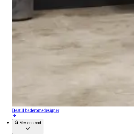
Bestill baderomsdesigner
Mer enn bad