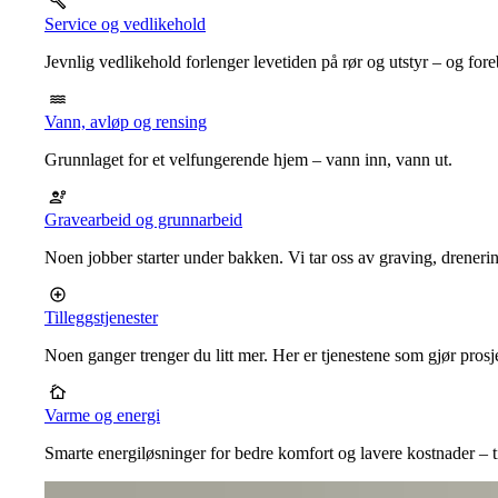
Service og vedlikehold
Jevnlig vedlikehold forlenger levetiden på rør og utstyr – og for
Vann, avløp og rensing
Grunnlaget for et velfungerende hjem – vann inn, vann ut.
Gravearbeid og grunnarbeid
Noen jobber starter under bakken. Vi tar oss av graving, dreneri
Tilleggstjenester
Noen ganger trenger du litt mer. Her er tjenestene som gjør prosj
Varme og energi
Smarte energiløsninger for bedre komfort og lavere kostnader – ti