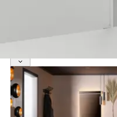
Finn nærmeste rørlegger
Profftjenester
Se alle våre tjenester for proffmarkedet
Produkter