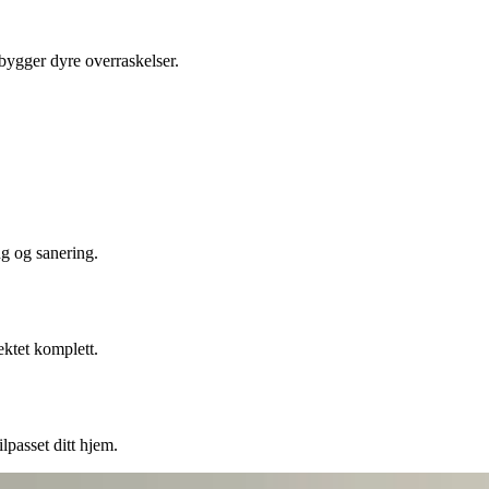
ebygger dyre overraskelser.
ng og sanering.
ektet komplett.
lpasset ditt hjem.