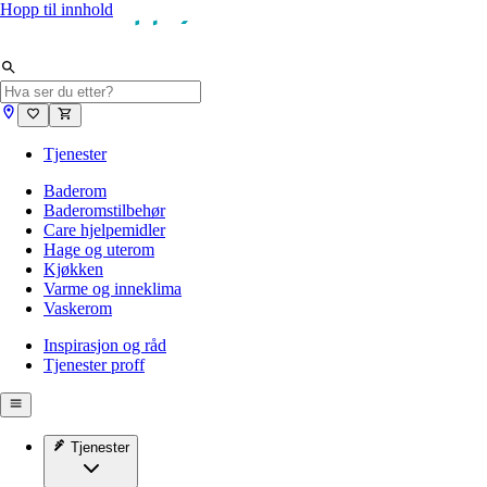
Hopp til innhold
Tjenester
Baderom
Baderomstilbehør
Care hjelpemidler
Hage og uterom
Kjøkken
Varme og inneklima
Vaskerom
Inspirasjon og råd
Tjenester proff
Tjenester