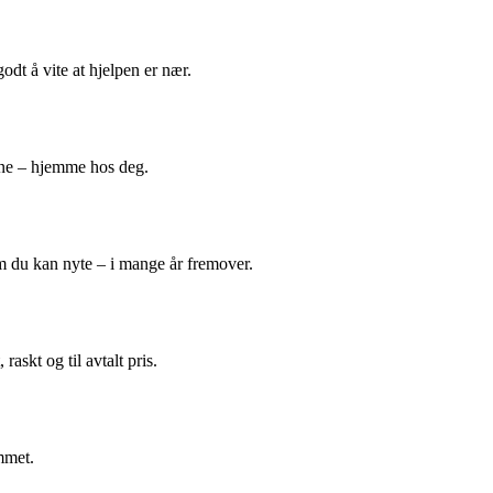
odt å vite at hjelpen er nær.
ene – hjemme hos deg.
m du kan nyte – i mange år fremover.
askt og til avtalt pris.
mmet.